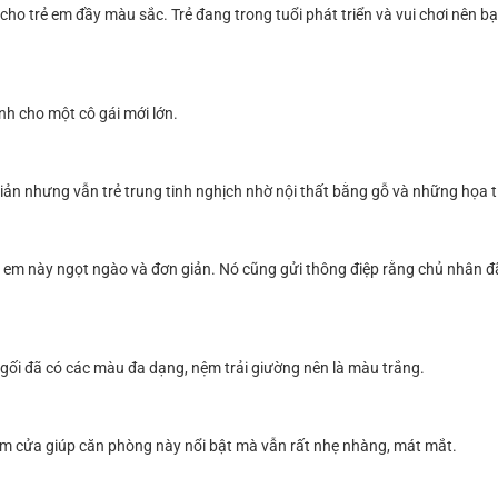
ho trẻ em đầy màu sắc. Trẻ đang trong tuổi phát triển và vui chơi nên b
nh cho một cô gái mới lớn.
ản nhưng vẫn trẻ trung tinh nghịch nhờ nội thất bằng gỗ và những họa ti
ẻ em này ngọt ngào và đơn giản. Nó cũng gửi thông điệp rằng chủ nhân đ
gối đã có các màu đa dạng, nệm trải giường nên là màu trắng.
m cửa giúp căn phòng này nổi bật mà vẫn rất nhẹ nhàng, mát mắt.