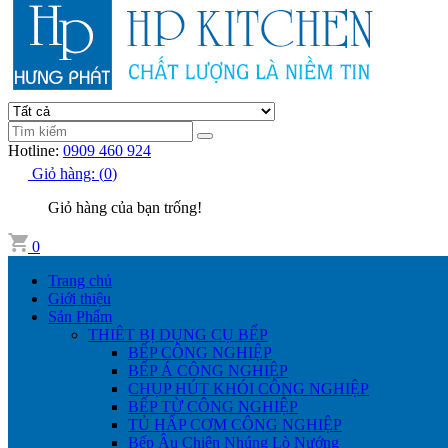
Hotline:
0909 460 924
Giỏ hàng:
(
0
)
Giỏ hàng của bạn trống!
0
Trang chủ
Giới thiệu
Sản Phẩm
THIÊT BỊ DỤNG CỤ BẾP
BẾP CÔNG NGHIỆP
BẾP Á CÔNG NGHIỆP
CHỤP HÚT KHÓI CÔNG NGHIỆP
BẾP TỪ CÔNG NGHIỆP
TỦ HẤP CƠM CÔNG NGHIỆP
Bếp Âu Chiên Nhúng Lò Nướng