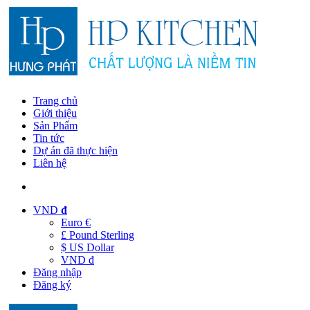
Trang chủ
Giới thiệu
Sản Phẩm
Tin tức
Dự án đã thực hiện
Liên hệ
VND
đ
Euro €
£ Pound Sterling
$ US Dollar
VND đ
Đăng nhập
Đăng ký