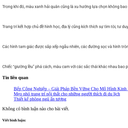
Trong khi đó, màu xanh hải quân cũng là xu hướng lựa chọn không bao g
Trang trí kết hợp chủ đề hình học, địa lý cũng kích thích sự tìm tòi, tư d
Các hình tam giác được sắp xếp ngẫu nhiên, các đường sọc và hình tr
Chiếc “giường lều” phá cách, màu cam với các sắc thái khác nhau bao 
Tin liên quan
Bếp Công Nghiệp – Giải Pháp Bền Vững Cho Mô Hình Kin
Mẹo nhỏ trang trí nội thất cho những người thích đi du lịch
Thiết kế phòng ngủ ấn tượng
Không có bình luận nào cho bài viết.
Viết bình luận: