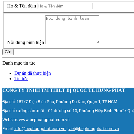
Họ & Tên đệm
Nội dung bình luận
Gửi
Danh mục tin tức
Dự án đã thực hiện
Tin tức
CÔNG TY TNHH TM THIẾT BỊ QUỐC TẾ HƯNG PHÁT
Địa chỉ: 187/7 Điện Biên Phủ, Phường Đa Kao, Quận 1, TP.HCM
Địa chỉ xưởng sản xuất : 01 đường số 10, Phường Hiệp Bình Phước, Q
Website: www.bephungphat.com.vn
Email:
info@bephungphat.com.vn
-
viet@bephungphat.com.vn