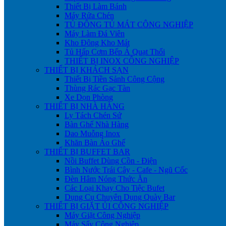
Thiết Bị Làm Bánh
Máy Rửa Chén
TỦ ĐÔNG TỦ MÁT CÔNG NGHIỆP
Máy Làm Đá Viên
Kho Đông Kho Mát
Tủ Hấp Cơm Bếp Á Quạt Thổi
THIẾT BỊ INOX CÔNG NGHIỆP
THIẾT BỊ KHÁCH SẠN
Thiết Bị Tiền Sảnh Công Cộng
Thùng Rác Gạc Tàn
Xe Dọn Phòng
THIẾT BỊ NHÀ HÀNG
Ly Tách Chén Sứ
Bàn Ghế Nhà Hàng
Dao Muỗng Inox
Khăn Bàn Áo Ghế
THIẾT BỊ BUFFET BAR
Nồi Buffet Dùng Cồn - Điện
Bình Nước Trái Cây - Cafe - Ngũ Cốc
Đèn Hâm Nóng Thức Ăn
Các Loại Khay Cho Tiệc Bufet
Dụng Cụ Chuyên Dụng Quày Bar
THIẾT BỊ GIẶT ỦI CÔNG NGHIỆP
Máy Giặt Công Nghiệp
Máy Sấy Công Nghiệp