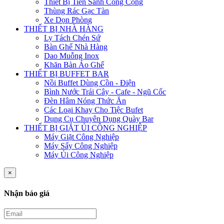
Thiết Bị Tiền Sảnh Công Cộng
Thùng Rác Gạc Tàn
Xe Dọn Phòng
THIẾT BỊ NHÀ HÀNG
Ly Tách Chén Sứ
Bàn Ghế Nhà Hàng
Dao Muỗng Inox
Khăn Bàn Áo Ghế
THIẾT BỊ BUFFET BAR
Nồi Buffet Dùng Cồn - Điện
Bình Nước Trái Cây - Cafe - Ngũ Cốc
Đèn Hâm Nóng Thức Ăn
Các Loại Khay Cho Tiệc Bufet
Dụng Cụ Chuyên Dụng Quày Bar
THIẾT BỊ GIẶT ỦI CÔNG NGHIỆP
Máy Giặt Công Nghiệp
Máy Sấy Công Nghiệp
Máy Ủi Công Nghiệp
×
Nhận báo giá