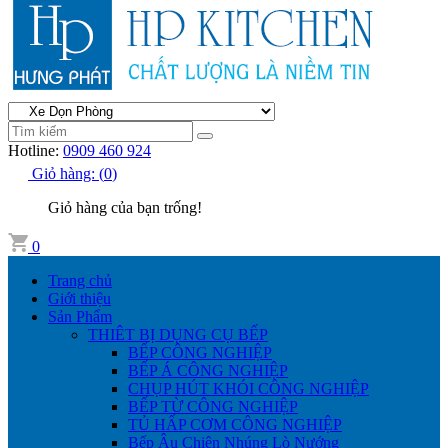
Hotline:
0909 460 924
Giỏ hàng:
(
0
)
Giỏ hàng của bạn trống!
0
Trang chủ
Giới thiệu
Sản Phẩm
THIÊT BỊ DỤNG CỤ BẾP
BẾP CÔNG NGHIỆP
BẾP Á CÔNG NGHIỆP
CHỤP HÚT KHÓI CÔNG NGHIỆP
BẾP TỪ CÔNG NGHIỆP
TỦ HẤP CƠM CÔNG NGHIỆP
Bếp Âu Chiên Nhúng Lò Nướng