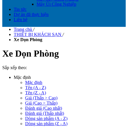
Máy Ủi Công Nghiệp
Tin tức
Dự án đã thực hiện
Liên hệ
Trang chủ
/
THIẾT BỊ KHÁCH SẠN
/
Xe Dọn Phòng
Xe Dọn Phòng
Sắp xếp theo:
Mặc định
Mặc định
Tên (A - Z)
Tên (Z - A)
Giá (Thấp > Cao)
Giá (Cao > Thấp)
Đánh giá (Cao nhất)
Đánh giá (Thấp nhất)
Dòng sản phẩm (A - Z)
Dòng sản phẩm (Z - A)