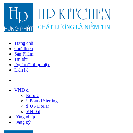
Trang chủ
Giới thiệu
Sản Phẩm
Tin tức
Dự án đã thực hiện
Liên hệ
VND
đ
Euro €
£ Pound Sterling
$ US Dollar
VND đ
Đăng nhập
Đăng ký