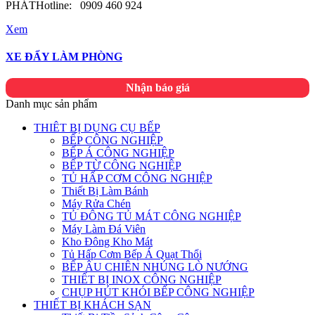
PHÁTHotline: 0909 460 924
Xem
XE ĐẨY LÀM PHÒNG
Nhận báo giá
Danh mục sản phẩm
THIÊT BỊ DỤNG CỤ BẾP
BẾP CÔNG NGHIỆP
BẾP Á CÔNG NGHIỆP
BẾP TỪ CÔNG NGHIỆP
TỦ HẤP CƠM CÔNG NGHIỆP
Thiết Bị Làm Bánh
Máy Rửa Chén
TỦ ĐÔNG TỦ MÁT CÔNG NGHIỆP
Máy Làm Đá Viên
Kho Đông Kho Mát
Tủ Hấp Cơm Bếp Á Quạt Thổi
BẾP ÂU CHIÊN NHÚNG LÒ NƯỚNG
THIẾT BỊ INOX CÔNG NGHIỆP
CHỤP HÚT KHÓI BẾP CÔNG NGHIỆP
THIẾT BỊ KHÁCH SẠN