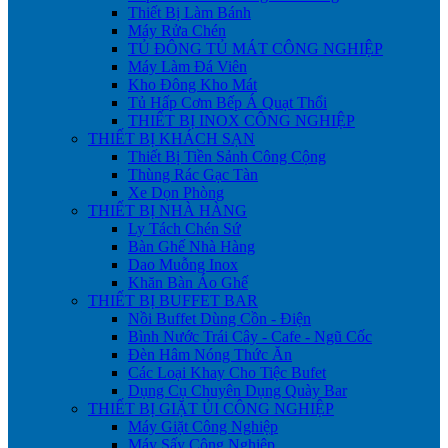
Thiết Bị Làm Bánh
Máy Rửa Chén
TỦ ĐÔNG TỦ MÁT CÔNG NGHIỆP
Máy Làm Đá Viên
Kho Đông Kho Mát
Tủ Hấp Cơm Bếp Á Quạt Thổi
THIẾT BỊ INOX CÔNG NGHIỆP
THIẾT BỊ KHÁCH SẠN
Thiết Bị Tiền Sảnh Công Cộng
Thùng Rác Gạc Tàn
Xe Dọn Phòng
THIẾT BỊ NHÀ HÀNG
Ly Tách Chén Sứ
Bàn Ghế Nhà Hàng
Dao Muỗng Inox
Khăn Bàn Áo Ghế
THIẾT BỊ BUFFET BAR
Nồi Buffet Dùng Cồn - Điện
Bình Nước Trái Cây - Cafe - Ngũ Cốc
Đèn Hâm Nóng Thức Ăn
Các Loại Khay Cho Tiệc Bufet
Dụng Cụ Chuyên Dụng Quày Bar
THIẾT BỊ GIẶT ỦI CÔNG NGHIỆP
Máy Giặt Công Nghiệp
Máy Sấy Công Nghiệp