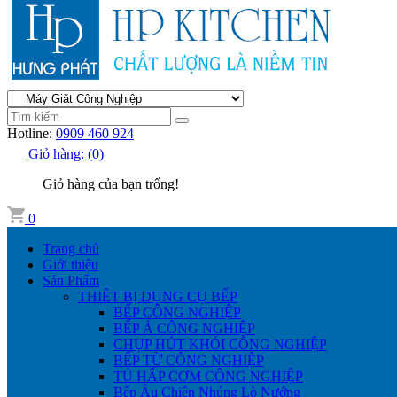
Hotline:
0909 460 924
Giỏ hàng:
(
0
)
Giỏ hàng của bạn trống!
0
Trang chủ
Giới thiệu
Sản Phẩm
THIÊT BỊ DỤNG CỤ BẾP
BẾP CÔNG NGHIỆP
BẾP Á CÔNG NGHIỆP
CHỤP HÚT KHÓI CÔNG NGHIỆP
BẾP TỪ CÔNG NGHIỆP
TỦ HẤP CƠM CÔNG NGHIỆP
Bếp Âu Chiên Nhúng Lò Nướng