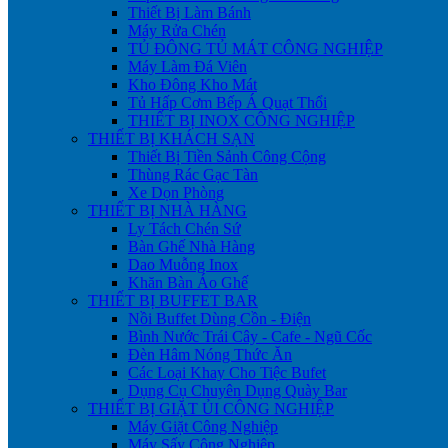
Thiết Bị Làm Bánh
Máy Rửa Chén
TỦ ĐÔNG TỦ MÁT CÔNG NGHIỆP
Máy Làm Đá Viên
Kho Đông Kho Mát
Tủ Hấp Cơm Bếp Á Quạt Thổi
THIẾT BỊ INOX CÔNG NGHIỆP
THIẾT BỊ KHÁCH SẠN
Thiết Bị Tiền Sảnh Công Cộng
Thùng Rác Gạc Tàn
Xe Dọn Phòng
THIẾT BỊ NHÀ HÀNG
Ly Tách Chén Sứ
Bàn Ghế Nhà Hàng
Dao Muỗng Inox
Khăn Bàn Áo Ghế
THIẾT BỊ BUFFET BAR
Nồi Buffet Dùng Cồn - Điện
Bình Nước Trái Cây - Cafe - Ngũ Cốc
Đèn Hâm Nóng Thức Ăn
Các Loại Khay Cho Tiệc Bufet
Dụng Cụ Chuyên Dụng Quày Bar
THIẾT BỊ GIẶT ỦI CÔNG NGHIỆP
Máy Giặt Công Nghiệp
Máy Sấy Công Nghiệp