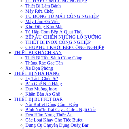
TỦ HẤP CƠM CÔNG NGHIỆP
Thiết Bị Làm Bánh
Máy Rửa Chén
TỦ ĐÔNG TỦ MÁT CÔNG NGHIỆP
Máy Làm Đá Viên
Kho Đông Kho Mát
Tủ Hấp Cơm Bếp Á Quạt Thổi
BẾP ÂU CHIÊN NHÚNG LÒ NƯỚNG
THIẾT BỊ INOX CÔNG NGHIỆP
CHỤP HÚT KHÓI BẾP CÔNG NGHIỆP
THIẾT BỊ KHÁCH SẠN
Thiết Bị Tiền Sảnh Công Cộng
Thùng Rác Gạc Tàn
Xe Dọn Phòng
THIẾT BỊ NHÀ HÀNG
Ly Tách Chén Sứ
Bàn Ghế Nhà Hàng
Dao Muỗng Inox
Khăn Bàn Áo Ghế
THIẾT BỊ BUFFET BAR
Nồi Buffet Dùng Cồn - Điện
Bình Nước Trái Cây - Cafe - Ngũ Cốc
Đèn Hâm Nóng Thức Ăn
Các Loại Khay Cho Tiệc Bufet
Dụng Cụ Chuyên Dụng Quày Bar