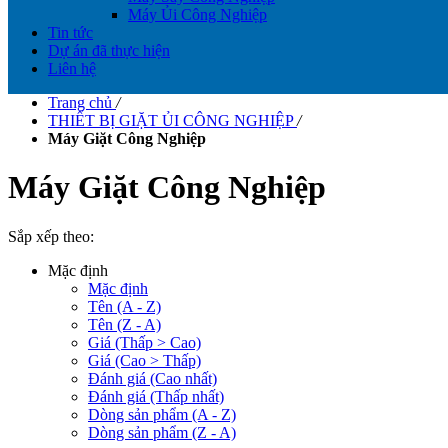
Máy Ủi Công Nghiệp
Tin tức
Dự án đã thực hiện
Liên hệ
Trang chủ
/
THIẾT BỊ GIẶT ỦI CÔNG NGHIỆP
/
Máy Giặt Công Nghiệp
Máy Giặt Công Nghiệp
Sắp xếp theo:
Mặc định
Mặc định
Tên (A - Z)
Tên (Z - A)
Giá (Thấp > Cao)
Giá (Cao > Thấp)
Đánh giá (Cao nhất)
Đánh giá (Thấp nhất)
Dòng sản phẩm (A - Z)
Dòng sản phẩm (Z - A)