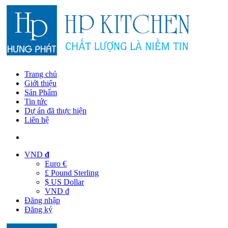
Trang chủ
Giới thiệu
Sản Phẩm
Tin tức
Dự án đã thực hiện
Liên hệ
VND
đ
Euro €
£ Pound Sterling
$ US Dollar
VND đ
Đăng nhập
Đăng ký