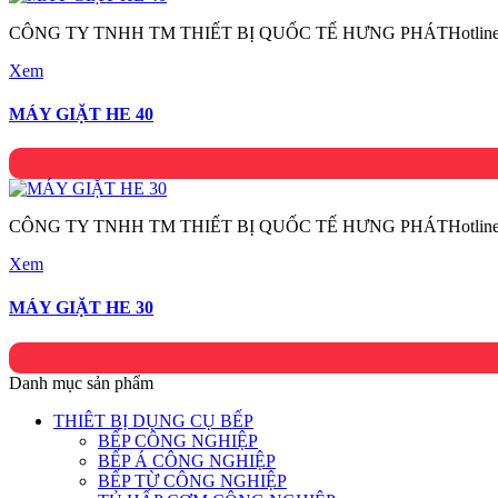
CÔNG TY TNHH TM THIẾT BỊ QUỐC TẾ HƯNG PHÁTHotline:
Xem
MÁY GIẶT HE 40
CÔNG TY TNHH TM THIẾT BỊ QUỐC TẾ HƯNG PHÁTHotline:
Xem
MÁY GIẶT HE 30
Danh mục sản phẩm
THIÊT BỊ DỤNG CỤ BẾP
BẾP CÔNG NGHIỆP
BẾP Á CÔNG NGHIỆP
BẾP TỪ CÔNG NGHIỆP