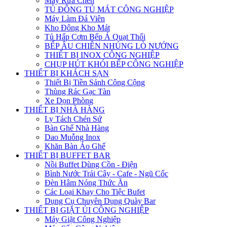
Máy Rửa Chén
TỦ ĐÔNG TỦ MÁT CÔNG NGHIỆP
Máy Làm Đá Viên
Kho Đông Kho Mát
Tủ Hấp Cơm Bếp Á Quạt Thổi
BẾP ÂU CHIÊN NHÚNG LÒ NƯỚNG
THIẾT BỊ INOX CÔNG NGHIỆP
CHỤP HÚT KHÓI BẾP CÔNG NGHIỆP
THIẾT BỊ KHÁCH SẠN
Thiết Bị Tiền Sảnh Công Cộng
Thùng Rác Gạc Tàn
Xe Dọn Phòng
THIẾT BỊ NHÀ HÀNG
Ly Tách Chén Sứ
Bàn Ghế Nhà Hàng
Dao Muỗng Inox
Khăn Bàn Áo Ghế
THIẾT BỊ BUFFET BAR
Nồi Buffet Dùng Cồn - Điện
Bình Nước Trái Cây - Cafe - Ngũ Cốc
Đèn Hâm Nóng Thức Ăn
Các Loại Khay Cho Tiệc Bufet
Dụng Cụ Chuyên Dụng Quày Bar
THIẾT BỊ GIẶT ỦI CÔNG NGHIỆP
Máy Giặt Công Nghiệp