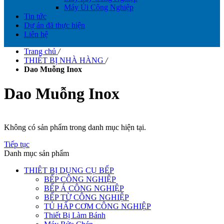
Máy Ủi Công Nghiệp
Tin tức
Dự án đã thực hiện
Liên hệ
Trang chủ
/
THIẾT BỊ NHÀ HÀNG
/
Dao Muỗng Inox
Dao Muỗng Inox
Không có sản phẩm trong danh mục hiện tại.
Tiếp tục
Danh mục sản phẩm
THIÊT BỊ DỤNG CỤ BẾP
BẾP CÔNG NGHIỆP
BẾP Á CÔNG NGHIỆP
BẾP TỪ CÔNG NGHIỆP
TỦ HẤP CƠM CÔNG NGHIỆP
Thiết Bị Làm Bánh