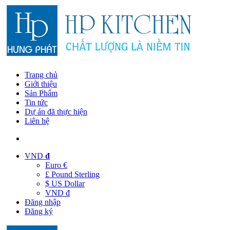
Trang chủ
Giới thiệu
Sản Phẩm
Tin tức
Dự án đã thực hiện
Liên hệ
VND
đ
Euro €
£ Pound Sterling
$ US Dollar
VND đ
Đăng nhập
Đăng ký