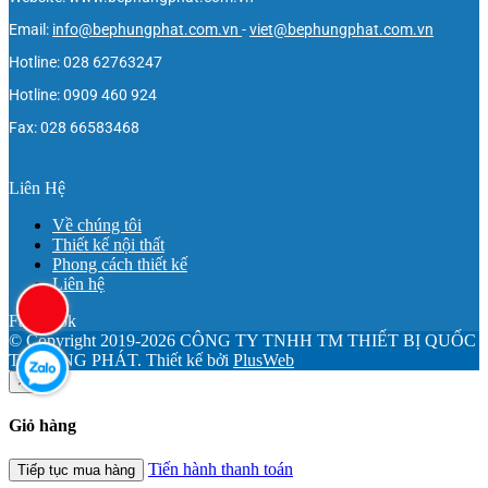
Email:
info@bephungphat.com.vn
-
viet@bephungphat.com.vn
Hotline: 028 62763247
Hotline: 0909 460 924
Fax: 028 66583468
Liên Hệ
Về chúng tôi
Thiết kế nội thất
Phong cách thiết kế
Liên hệ
Facebook
© Copyright 2019-2026 CÔNG TY TNHH TM THIẾT BỊ QUỐC
TẾ HƯNG PHÁT.
Thiết kế bởi
PlusWeb
×
Giỏ hàng
Tiến hành thanh toán
Tiếp tục mua hàng