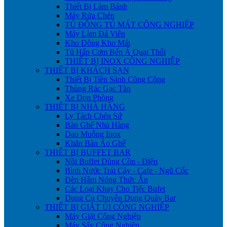
Thiết Bị Làm Bánh
Máy Rửa Chén
TỦ ĐÔNG TỦ MÁT CÔNG NGHIỆP
Máy Làm Đá Viên
Kho Đông Kho Mát
Tủ Hấp Cơm Bếp Á Quạt Thổi
THIẾT BỊ INOX CÔNG NGHIỆP
THIẾT BỊ KHÁCH SẠN
Thiết Bị Tiền Sảnh Công Cộng
Thùng Rác Gạc Tàn
Xe Dọn Phòng
THIẾT BỊ NHÀ HÀNG
Ly Tách Chén Sứ
Bàn Ghế Nhà Hàng
Dao Muỗng Inox
Khăn Bàn Áo Ghế
THIẾT BỊ BUFFET BAR
Nồi Buffet Dùng Cồn - Điện
Bình Nước Trái Cây - Cafe - Ngũ Cốc
Đèn Hâm Nóng Thức Ăn
Các Loại Khay Cho Tiệc Bufet
Dụng Cụ Chuyên Dụng Quày Bar
THIẾT BỊ GIẶT ỦI CÔNG NGHIỆP
Máy Giặt Công Nghiệp
Máy Sấy Công Nghiệp