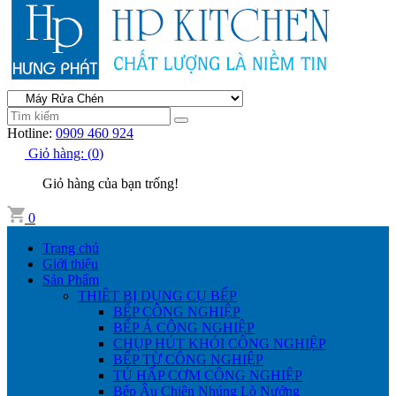
Hotline:
0909 460 924
Giỏ hàng:
(
0
)
Giỏ hàng của bạn trống!
0
Trang chủ
Giới thiệu
Sản Phẩm
THIÊT BỊ DỤNG CỤ BẾP
BẾP CÔNG NGHIỆP
BẾP Á CÔNG NGHIỆP
CHỤP HÚT KHÓI CÔNG NGHIỆP
BẾP TỪ CÔNG NGHIỆP
TỦ HẤP CƠM CÔNG NGHIỆP
Bếp Âu Chiên Nhúng Lò Nướng