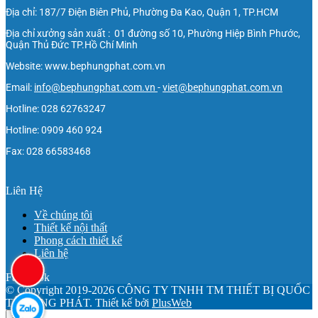
Địa chỉ: 187/7 Điện Biên Phủ, Phường Đa Kao, Quận 1, TP.HCM
Địa chỉ xưởng sản xuất : 01 đường số 10, Phường Hiệp Bình Phước,
Quận Thủ Đức TP.Hồ Chí Minh
Website: www.bephungphat.com.vn
Email:
info@bephungphat.com.vn
-
viet@bephungphat.com.vn
Hotline: 028 62763247
Hotline: 0909 460 924
Fax: 028 66583468
Liên Hệ
Về chúng tôi
Thiết kế nội thất
Phong cách thiết kế
Liên hệ
Facebook
© Copyright 2019-2026 CÔNG TY TNHH TM THIẾT BỊ QUỐC
TẾ HƯNG PHÁT.
Thiết kế bởi
PlusWeb
×