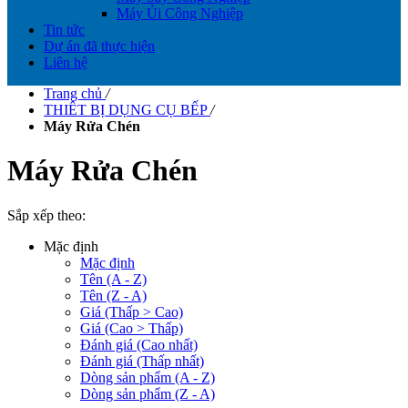
Máy Ủi Công Nghiệp
Tin tức
Dự án đã thực hiện
Liên hệ
Trang chủ
/
THIÊT BỊ DỤNG CỤ BẾP
/
Máy Rửa Chén
Máy Rửa Chén
Sắp xếp theo:
Mặc định
Mặc định
Tên (A - Z)
Tên (Z - A)
Giá (Thấp > Cao)
Giá (Cao > Thấp)
Đánh giá (Cao nhất)
Đánh giá (Thấp nhất)
Dòng sản phẩm (A - Z)
Dòng sản phẩm (Z - A)