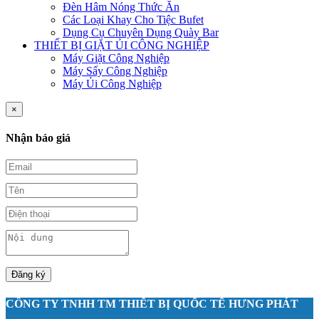
Đèn Hâm Nóng Thức Ăn
Các Loại Khay Cho Tiệc Bufet
Dụng Cụ Chuyên Dụng Quày Bar
THIẾT BỊ GIẶT ỦI CÔNG NGHIỆP
Máy Giặt Công Nghiệp
Máy Sấy Công Nghiệp
Máy Ủi Công Nghiệp
×
Nhận báo giá
Đăng ký
CÔNG TY TNHH TM THIẾT BỊ QUỐC TẾ HƯNG PHÁT