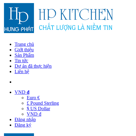
Trang chủ
Giới thiệu
Sản Phẩm
Tin tức
Dự án đã thực hiện
Liên hệ
VND
đ
Euro €
£ Pound Sterling
$ US Dollar
VND đ
Đăng nhập
Đăng ký