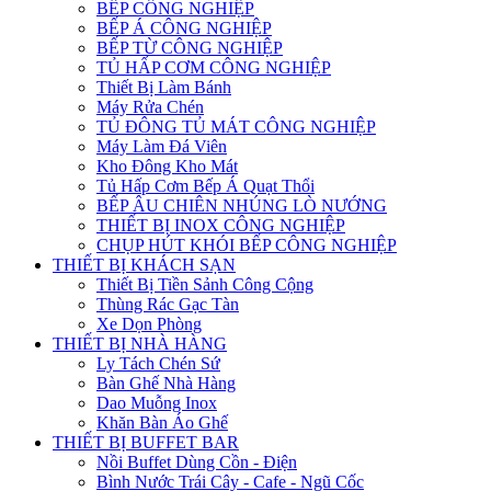
BẾP CÔNG NGHIỆP
BẾP Á CÔNG NGHIỆP
BẾP TỪ CÔNG NGHIỆP
TỦ HẤP CƠM CÔNG NGHIỆP
Thiết Bị Làm Bánh
Máy Rửa Chén
TỦ ĐÔNG TỦ MÁT CÔNG NGHIỆP
Máy Làm Đá Viên
Kho Đông Kho Mát
Tủ Hấp Cơm Bếp Á Quạt Thổi
BẾP ÂU CHIÊN NHÚNG LÒ NƯỚNG
THIẾT BỊ INOX CÔNG NGHIỆP
CHỤP HÚT KHÓI BẾP CÔNG NGHIỆP
THIẾT BỊ KHÁCH SẠN
Thiết Bị Tiền Sảnh Công Cộng
Thùng Rác Gạc Tàn
Xe Dọn Phòng
THIẾT BỊ NHÀ HÀNG
Ly Tách Chén Sứ
Bàn Ghế Nhà Hàng
Dao Muỗng Inox
Khăn Bàn Áo Ghế
THIẾT BỊ BUFFET BAR
Nồi Buffet Dùng Cồn - Điện
Bình Nước Trái Cây - Cafe - Ngũ Cốc