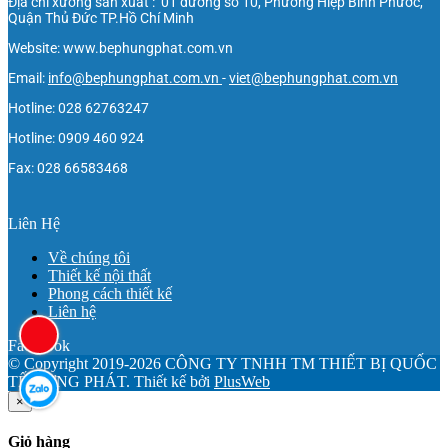
Địa chỉ xưởng sản xuất : 01 đường số 10, Phường Hiệp Bình Phước,
Quận Thủ Đức TP.Hồ Chí Minh
Website: www.bephungphat.com.vn
Email:
info@bephungphat.com.vn
-
viet@bephungphat.com.vn
Hotline: 028 62763247
Hotline: 0909 460 924
Fax: 028 66583468
Liên Hệ
Về chúng tôi
Thiết kế nội thất
Phong cách thiết kế
Liên hệ
Facebook
© Copyright 2019-2026 CÔNG TY TNHH TM THIẾT BỊ QUỐC
TẾ HƯNG PHÁT.
Thiết kế bởi
PlusWeb
×
Giỏ hàng