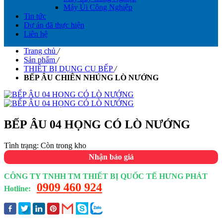
Máy Ủi Công Nghiệp
Tin tức
Dự án đã thực hiện
Liên hệ
Trang chủ
/
Sản phẩm
/
THIÊT BỊ DỤNG CỤ BẾP
/
BẾP ÂU CHIÊN NHÚNG LÒ NƯỚNG
BẾP ÂU 04 HỌNG CÓ LÒ NƯỚNG
Tình trạng:
Còn trong kho
Nhận báo giá
CÔNG TY TNHH TM THIẾT BỊ QUỐC TẾ HƯNG PHÁT
0909 460 924
Hotline: