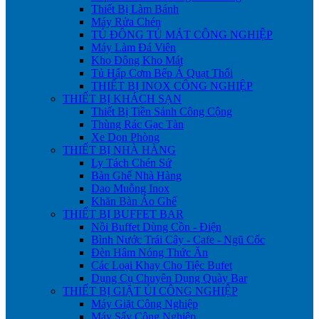
Thiết Bị Làm Bánh
Máy Rửa Chén
TỦ ĐÔNG TỦ MÁT CÔNG NGHIỆP
Máy Làm Đá Viên
Kho Đông Kho Mát
Tủ Hấp Cơm Bếp Á Quạt Thổi
THIẾT BỊ INOX CÔNG NGHIỆP
THIẾT BỊ KHÁCH SẠN
Thiết Bị Tiền Sảnh Công Cộng
Thùng Rác Gạc Tàn
Xe Dọn Phòng
THIẾT BỊ NHÀ HÀNG
Ly Tách Chén Sứ
Bàn Ghế Nhà Hàng
Dao Muỗng Inox
Khăn Bàn Áo Ghế
THIẾT BỊ BUFFET BAR
Nồi Buffet Dùng Cồn - Điện
Bình Nước Trái Cây - Cafe - Ngũ Cốc
Đèn Hâm Nóng Thức Ăn
Các Loại Khay Cho Tiệc Bufet
Dụng Cụ Chuyên Dụng Quày Bar
THIẾT BỊ GIẶT ỦI CÔNG NGHIỆP
Máy Giặt Công Nghiệp
Máy Sấy Công Nghiệp