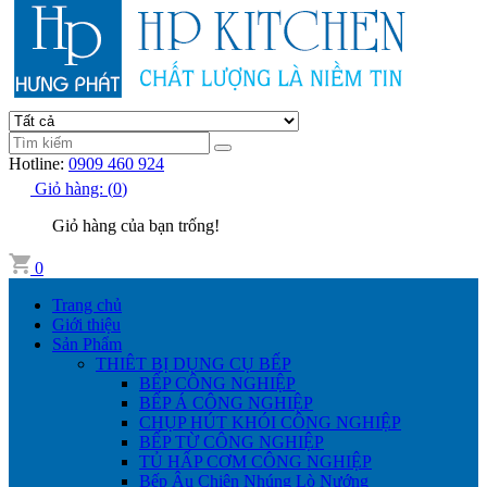
Hotline:
0909 460 924
Giỏ hàng:
(
0
)
Giỏ hàng của bạn trống!
0
Trang chủ
Giới thiệu
Sản Phẩm
THIÊT BỊ DỤNG CỤ BẾP
BẾP CÔNG NGHIỆP
BẾP Á CÔNG NGHIỆP
CHỤP HÚT KHÓI CÔNG NGHIỆP
BẾP TỪ CÔNG NGHIỆP
TỦ HẤP CƠM CÔNG NGHIỆP
Bếp Âu Chiên Nhúng Lò Nướng