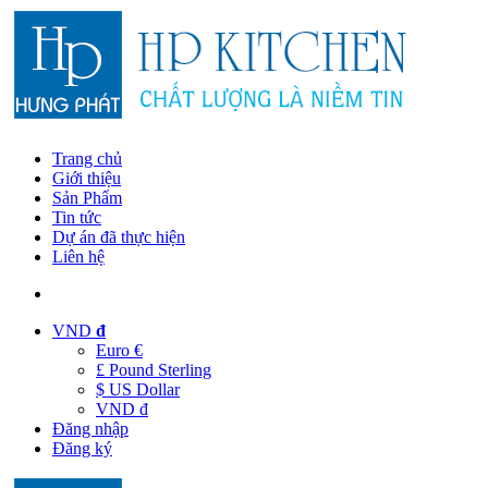
Trang chủ
Giới thiệu
Sản Phẩm
Tin tức
Dự án đã thực hiện
Liên hệ
VND
đ
Euro €
£ Pound Sterling
$ US Dollar
VND đ
Đăng nhập
Đăng ký