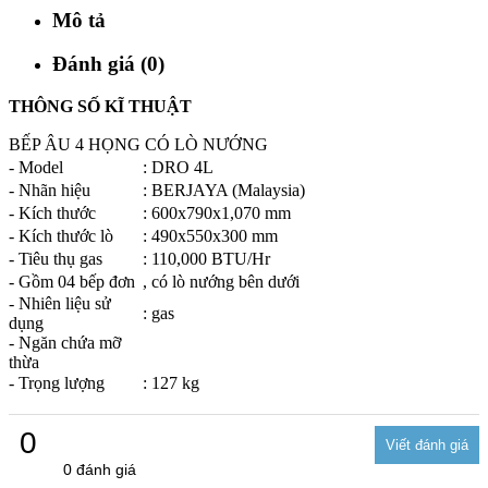
Mô tả
Đánh giá (0)
THÔNG SỐ KĨ THUẬT
BẾP ÂU 4 HỌNG CÓ LÒ NƯỚNG
- Model
: DRO 4L
- Nhãn hiệu
: BERJAYA (Malaysia)
- Kích thước
:
600x790x1,070 mm
- Kích thước lò
:
490x550x300 mm
- Tiêu thụ gas
: 110,000 BTU/Hr
- Gồm 04 bếp đơn
, có lò nướng bên dưới
- Nhiên liệu sử
: gas
dụng
- Ngăn chứa mỡ
thừa
- Trọng lượng
: 127 kg
0
0 đánh giá