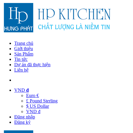
Trang chủ
Giới thiệu
Sản Phẩm
Tin tức
Dự án đã thực hiện
Liên hệ
VND
đ
Euro €
£ Pound Sterling
$ US Dollar
VND đ
Đăng nhập
Đăng ký