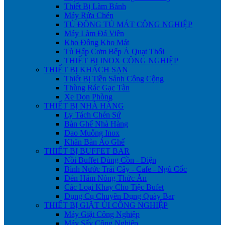
Thiết Bị Làm Bánh
Máy Rửa Chén
TỦ ĐÔNG TỦ MÁT CÔNG NGHIỆP
Máy Làm Đá Viên
Kho Đông Kho Mát
Tủ Hấp Cơm Bếp Á Quạt Thổi
THIẾT BỊ INOX CÔNG NGHIỆP
THIẾT BỊ KHÁCH SẠN
Thiết Bị Tiền Sảnh Công Cộng
Thùng Rác Gạc Tàn
Xe Dọn Phòng
THIẾT BỊ NHÀ HÀNG
Ly Tách Chén Sứ
Bàn Ghế Nhà Hàng
Dao Muỗng Inox
Khăn Bàn Áo Ghế
THIẾT BỊ BUFFET BAR
Nồi Buffet Dùng Cồn - Điện
Bình Nước Trái Cây - Cafe - Ngũ Cốc
Đèn Hâm Nóng Thức Ăn
Các Loại Khay Cho Tiệc Bufet
Dụng Cụ Chuyên Dụng Quày Bar
THIẾT BỊ GIẶT ỦI CÔNG NGHIỆP
Máy Giặt Công Nghiệp
Máy Sấy Công Nghiệp