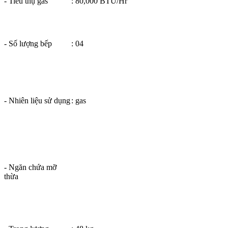
- Tiêu thụ gas
: 80,000 BTU/Hr
- Số lượng bếp
: 04
- Nhiên liệu sử dụng
: gas
- Ngăn chứa mỡ
thừa