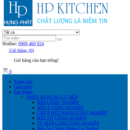
Hotline:
0909 460 924
Giỏ hàng:
(
0
)
Giỏ hàng của bạn trống!
0
Trang chủ
Giới thiệu
Sản Phẩm
THIÊT BỊ DỤNG CỤ BẾP
BẾP CÔNG NGHIỆP
BẾP Á CÔNG NGHIỆP
CHỤP HÚT KHÓI CÔNG NGHIỆP
BẾP TỪ CÔNG NGHIỆP
TỦ HẤP CƠM CÔNG NGHIỆP
Bếp Âu Chiên Nhúng Lò Nướng