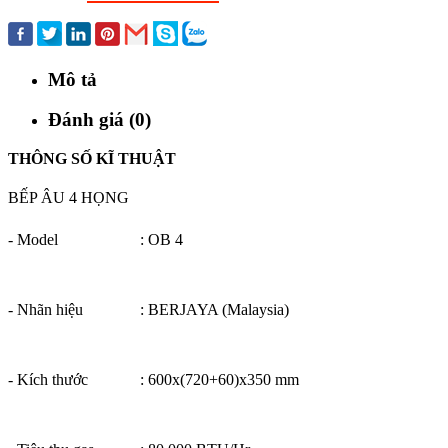
Mô tả
Đánh giá (0)
THÔNG SỐ KĨ THUẬT
BẾP ÂU 4 HỌNG
- Model
: OB 4
- Nhãn hiệu
: BERJAYA (Malaysia)
- Kích thước
:
600x(720+60)x350 mm