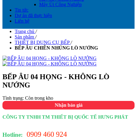
Máy Ủi Công Nghiệp
Tin tức
Dự án đã thực hiện
Liên hệ
Trang chủ
/
Sản phẩm
/
THIÊT BỊ DỤNG CỤ BẾP
/
BẾP ÂU CHIÊN NHÚNG LÒ NƯỚNG
BẾP ÂU 04 HỌNG - KHÔNG LÒ
NƯỚNG
Tình trạng:
Còn trong kho
Nhận báo giá
CÔNG TY TNHH TM THIẾT BỊ QUỐC TẾ HƯNG PHÁT
0909 460 924
Hotline: