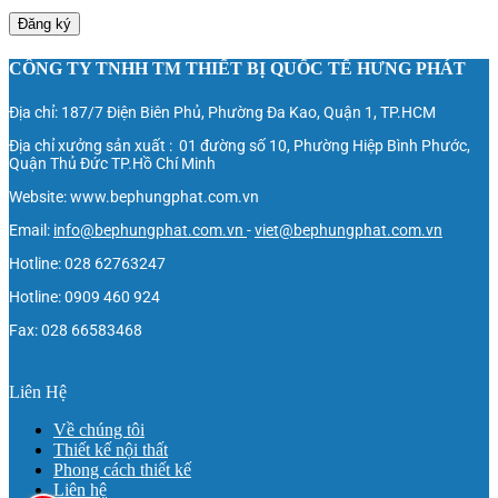
Đăng ký
CÔNG TY TNHH TM THIẾT BỊ QUỐC TẾ HƯNG PHÁT
Địa chỉ: 187/7 Điện Biên Phủ, Phường Đa Kao, Quận 1, TP.HCM
Địa chỉ xưởng sản xuất : 01 đường số 10, Phường Hiệp Bình Phước,
Quận Thủ Đức TP.Hồ Chí Minh
Website: www.bephungphat.com.vn
Email:
info@bephungphat.com.vn
-
viet@bephungphat.com.vn
Hotline: 028 62763247
Hotline: 0909 460 924
Fax: 028 66583468
Liên Hệ
Về chúng tôi
Thiết kế nội thất
Phong cách thiết kế
Liên hệ