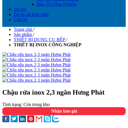
Máy Ủi Công Nghiệp
Tin tức
Dự án đã thực hiện
Liên hệ
Trang chủ
/
Sản phẩm
/
THIÊT BỊ DỤNG CỤ BẾP
/
THIẾT BỊ INOX CÔNG NGHIỆP
Chậu rửa inox 2,3 ngăn Hưng Phát
Tình trạng:
Còn trong kho
Nhận báo giá