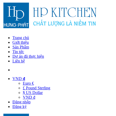
Trang chủ
Giới thiệu
Sản Phẩm
Tin tức
Dự án đã thực hiện
Liên hệ
VND
đ
Euro €
£ Pound Sterling
$ US Dollar
VND đ
Đăng nhập
Đăng ký