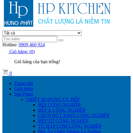
Hotline:
0909 460 924
Giỏ hàng:
(
0
)
Giỏ hàng của bạn trống!
0
Trang chủ
Giới thiệu
Sản Phẩm
THIÊT BỊ DỤNG CỤ BẾP
BẾP CÔNG NGHIỆP
BẾP Á CÔNG NGHIỆP
CHỤP HÚT KHÓI CÔNG NGHIỆP
BẾP TỪ CÔNG NGHIỆP
TỦ HẤP CƠM CÔNG NGHIỆP
Bếp Âu Chiên Nhúng Lò Nướng