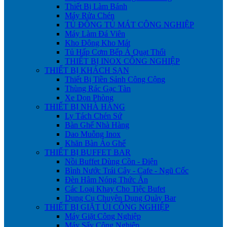
Thiết Bị Làm Bánh
Máy Rửa Chén
TỦ ĐÔNG TỦ MÁT CÔNG NGHIỆP
Máy Làm Đá Viên
Kho Đông Kho Mát
Tủ Hấp Cơm Bếp Á Quạt Thổi
THIẾT BỊ INOX CÔNG NGHIỆP
THIẾT BỊ KHÁCH SẠN
Thiết Bị Tiền Sảnh Công Cộng
Thùng Rác Gạc Tàn
Xe Dọn Phòng
THIẾT BỊ NHÀ HÀNG
Ly Tách Chén Sứ
Bàn Ghế Nhà Hàng
Dao Muỗng Inox
Khăn Bàn Áo Ghế
THIẾT BỊ BUFFET BAR
Nồi Buffet Dùng Cồn - Điện
Bình Nước Trái Cây - Cafe - Ngũ Cốc
Đèn Hâm Nóng Thức Ăn
Các Loại Khay Cho Tiệc Bufet
Dụng Cụ Chuyên Dụng Quày Bar
THIẾT BỊ GIẶT ỦI CÔNG NGHIỆP
Máy Giặt Công Nghiệp
Máy Sấy Công Nghiệp