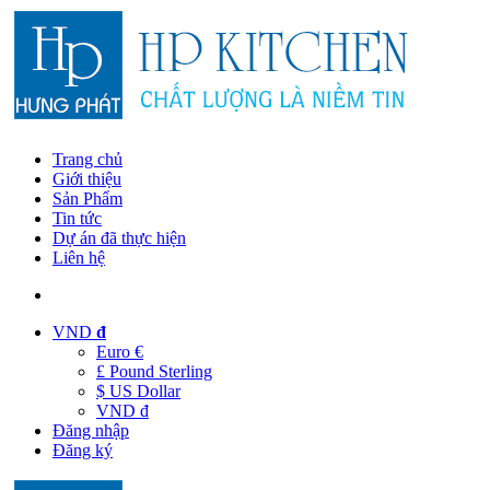
Trang chủ
Giới thiệu
Sản Phẩm
Tin tức
Dự án đã thực hiện
Liên hệ
VND
đ
Euro €
£ Pound Sterling
$ US Dollar
VND đ
Đăng nhập
Đăng ký