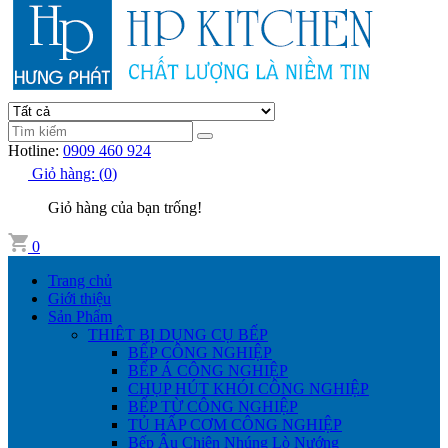
Hotline:
0909 460 924
Giỏ hàng:
(
0
)
Giỏ hàng của bạn trống!
0
Trang chủ
Giới thiệu
Sản Phẩm
THIÊT BỊ DỤNG CỤ BẾP
BẾP CÔNG NGHIỆP
BẾP Á CÔNG NGHIỆP
CHỤP HÚT KHÓI CÔNG NGHIỆP
BẾP TỪ CÔNG NGHIỆP
TỦ HẤP CƠM CÔNG NGHIỆP
Bếp Âu Chiên Nhúng Lò Nướng