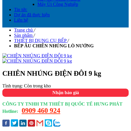
Máy Ủi Công Nghiệp
Tin tức
Dự án đã thực hiện
Liên hệ
Trang chủ
/
Sản phẩm
/
THIÊT BỊ DỤNG CỤ BẾP
/
BẾP ÂU CHIÊN NHÚNG LÒ NƯỚNG
CHIÊN NHÚNG ĐIỆN ĐÔI 9 kg
Tình trạng:
Còn trong kho
Nhận báo giá
CÔNG TY TNHH TM THIẾT BỊ QUỐC TẾ HƯNG PHÁT
0909 460 924
Hotline: