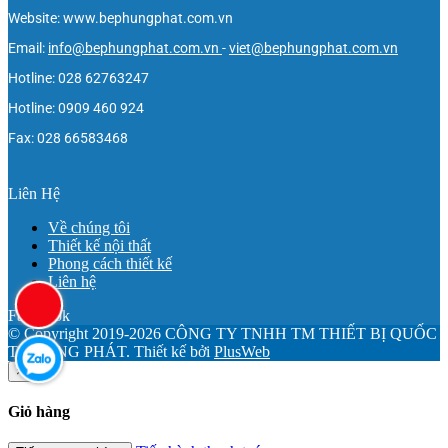
Website: www.bephungphat.com.vn
Email:
info@bephungphat.com.vn
-
viet@bephungphat.com.vn
Hotline: 028 62763247
Hotline: 0909 460 924
Fax: 028 66583468
Liên Hệ
Về chúng tôi
Thiết kế nội thất
Phong cách thiết kế
Liên hệ
Facebook
© Copyright 2019-2026 CÔNG TY TNHH TM THIẾT BỊ QUỐC
TẾ HƯNG PHÁT.
Thiết kế bởi
PlusWeb
×
Giỏ hàng