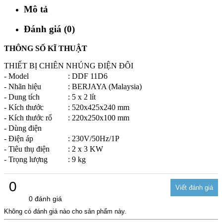
Mô tả
Đánh giá (0)
THÔNG SỐ KĨ THUẬT
THIẾT BỊ CHIÊN NHÚNG ĐIỆN ĐÔI
- Model
: DDF 11D6
- Nhãn hiệu
: BERJAYA (Malaysia)
- Dung tích
: 5 x 2 lít
- Kích thước
: 520x425x240 mm
- Kích thước rổ
: 220x250x100 mm
- Dùng điện
- Điện áp
: 230V/50Hz/1P
- Tiêu thụ điện
: 2 x 3 KW
- Trọng lượng
: 9 kg
0
0 đánh giá
Không có đánh giá nào cho sản phẩm này.