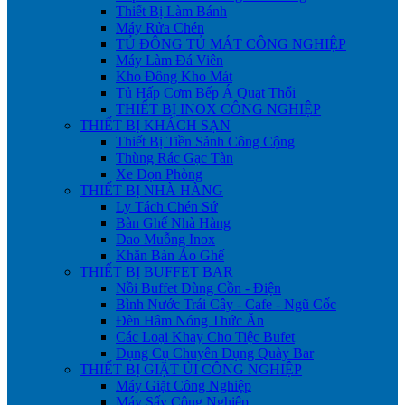
Thiết Bị Làm Bánh
Máy Rửa Chén
TỦ ĐÔNG TỦ MÁT CÔNG NGHIỆP
Máy Làm Đá Viên
Kho Đông Kho Mát
Tủ Hấp Cơm Bếp Á Quạt Thổi
THIẾT BỊ INOX CÔNG NGHIỆP
THIẾT BỊ KHÁCH SẠN
Thiết Bị Tiền Sảnh Công Cộng
Thùng Rác Gạc Tàn
Xe Dọn Phòng
THIẾT BỊ NHÀ HÀNG
Ly Tách Chén Sứ
Bàn Ghế Nhà Hàng
Dao Muỗng Inox
Khăn Bàn Áo Ghế
THIẾT BỊ BUFFET BAR
Nồi Buffet Dùng Cồn - Điện
Bình Nước Trái Cây - Cafe - Ngũ Cốc
Đèn Hâm Nóng Thức Ăn
Các Loại Khay Cho Tiệc Bufet
Dụng Cụ Chuyên Dụng Quày Bar
THIẾT BỊ GIẶT ỦI CÔNG NGHIỆP
Máy Giặt Công Nghiệp
Máy Sấy Công Nghiệp