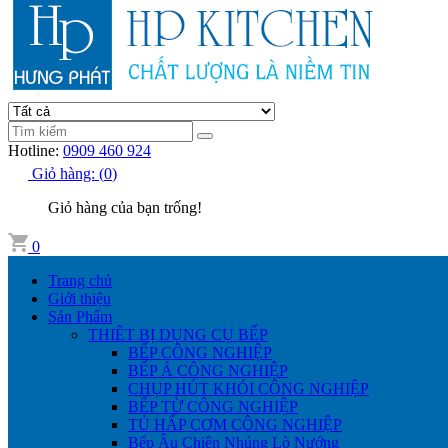
Hotline:
0909 460 924
Giỏ hàng:
(
0
)
Giỏ hàng của bạn trống!
0
Trang chủ
Giới thiệu
Sản Phẩm
THIÊT BỊ DỤNG CỤ BẾP
BẾP CÔNG NGHIỆP
BẾP Á CÔNG NGHIỆP
CHỤP HÚT KHÓI CÔNG NGHIỆP
BẾP TỪ CÔNG NGHIỆP
TỦ HẤP CƠM CÔNG NGHIỆP
Bếp Âu Chiên Nhúng Lò Nướng