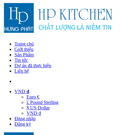
Trang chủ
Giới thiệu
Sản Phẩm
Tin tức
Dự án đã thực hiện
Liên hệ
VND
đ
Euro €
£ Pound Sterling
$ US Dollar
VND đ
Đăng nhập
Đăng ký