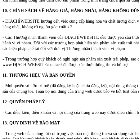
khi nhận hàng đồng thời đảm bảo sản phẩm trong tình trạng chưa qua sử dụng
10. CHÍNH SÁCH VỀ HÀNG GIẢ, HÀNG NHÁI, HÀNG KHÔNG Đ
- ĐỊACHỈWEBSITE hướng đến việc cung cấp hàng hóa và chất lượng dịch vụ tố
hàng nhái, không rõ nguồn gốc xuất xứ...
- Các Thương nhân thành viên của ĐỊACHỈWEBSITE đều được yêu cầu thực hiệ
hành vi vi phạm. Đối với các trường hợp phát hiện sản phẩm sản xuất trái 
các biện pháp chế tài đối với đơn vị Thương nhân thành viên vi phạm.
- Trong trường hợp quý khách có nghi ngờ sản phẩm sản xuất trái phép, sao c
www.ĐỊACHỈWEBSITE/contact/ để được xác thực thông tin và hỗ trợ.
11. THƯƠNG HIỆU VÀ BẢN QUYỀN
- Mọi quyền sở hữu trí tuệ (đã đăng ký hoặc chưa đăng ký), nội dung thông t
sản của chúng tôi. Toàn bộ nội dung của trang web được bảo vệ bởi luật bản
12. QUYỀN PHÁP LÝ
- Các điều kiện, điều khoản và nội dung của trang web này được điều chỉnh b
13. QUY ĐỊNH VỀ BẢO MẬT
- Trang web của chúng tôi coi trọng việc bảo mật thông tin và sử dụng các b