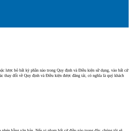
oặc lược bỏ bất kỳ phần nào trong Quy định và Điều kiện sử dụng, vào bất cứ
ác thay đổi về Quy định và Điều kiện được đăng tải, có nghĩa là quý khách
 phép bằng văn bản. Nếu vi phạm bất cứ điều nào trong đây, chúng tôi sẽ