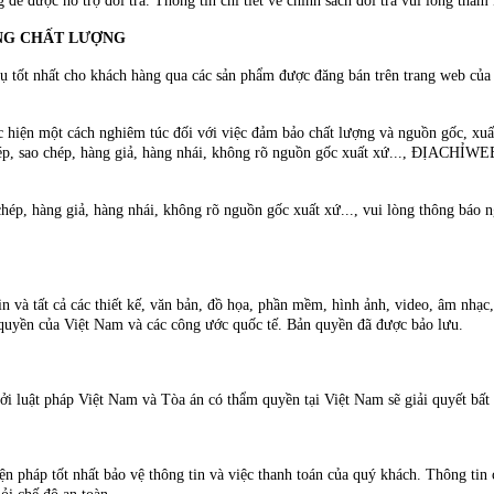
 để được hỗ trợ đổi trả. Thông tin chi tiết về chính sách đổi trả vui lòng 
ÚNG CHẤT LƯỢNG
t nhất cho khách hàng qua các sản phẩm được đăng bán trên trang web của chú
n một cách nghiêm túc đối với việc đảm bảo chất lượng và nguồn gốc, xuất x
phép, sao chép, hàng giả, hàng nhái, không rõ nguồn gốc xuất xứ..., ĐỊACHỈWE
hép, hàng giả, hàng nhái, không rõ nguồn gốc xuất xứ..., vui lòng thông báo n
in và tất cả các thiết kế, văn bản, đồ họa, phần mềm, hình ảnh, video, âm nh
 quyền của Việt Nam và các công ước quốc tế. Bản quyền đã được bảo lưu.
ởi luật pháp Việt Nam và Tòa án có thẩm quyền tại Việt Nam sẽ giải quyết bất 
iện pháp tốt nhất bảo vệ thông tin và việc thanh toán của quý khách. Thông ti