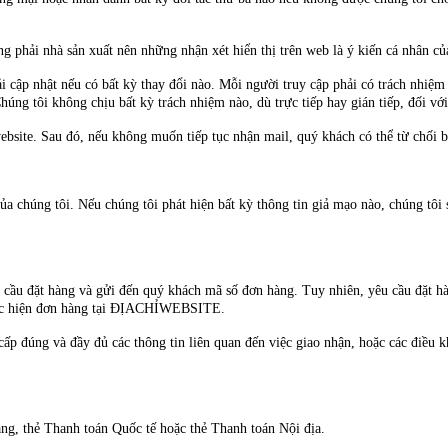
g phải nhà sản xuất nên những nhận xét hiển thị trên web là ý kiến cá nhân củ
ải cập nhật nếu có bất kỳ thay đổi nào. Mỗi người truy cập phải có trách nhiệ
 Chúng tôi không chịu bất kỳ trách nhiệm nào, dù trực tiếp hay gián tiếp, đối 
ebsite. Sau đó, nếu không muốn tiếp tục nhận mail, quý khách có thể từ chối 
của chúng tôi. Nếu chúng tôi phát hiện bất kỳ thông tin giả mạo nào, chúng tôi
 cầu đặt hàng và gửi đến quý khách mã số đơn hàng. Tuy nhiên, yêu cầu đặ
thực hiện đơn hàng tại ĐỊACHỈWEBSITE.
ấp đúng và đầy đủ các thông tin liên quan đến việc giao nhận, hoặc các điều
g, thẻ Thanh toán Quốc tế hoặc thẻ Thanh toán Nội địa.