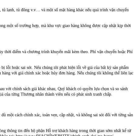
ủ lạnh, tủ đông v.v… và một số mặt hàng khác nếu quá trình vận chuyển
rong một số trường hợp, mà khu vực giao hàng không được cập nhật kịp thời
ùy thời điểm và chương trình khuyến mãi kèm theo. Phí vận chuyển hoặc Phí
bị lỗi hoặc sai sót. Nếu chúng tôi phát hiện lỗi về giá của bất kỳ sản phẩm
n hàng với giá chính xác hoặc hủy đơn hàng. Nếu chúng tôi không thể liên lạc
u với chính sách giá khác nhau, Quý khách có quyền lựa chọn và so sánh
á của từng Thương nhân thành viên nếu có phát sinh tranh chấp.
ủ một cách chính xác, toàn vẹn, cập nhật, và không sai sót đối với từng sản
 thông tin đến bộ phận Hỗ trợ khách hàng trong thời gian sớm nhất kể từ