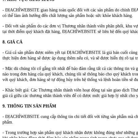
- ĐỊACHỈWEBSITE giao hàng toàn quốc đối với các sản phẩm do chính ĐỊACH
có thể làm ảnh hưởng đến chất lượng sản phẩm hoặc sức khỏe khách hàng.
- Đối với sản phẩm do các đơn vị Thương nhân thành viên phân phối, khu vực
tại thời điểm quý khách đặt hàng, ĐỊACHỈWEBSITE sẽ liên hệ đến quý khách 
8. GIÁ CẢ
- Giá cả sản phẩm được niêm yết tại ĐỊACHỈWEBSITE là giá bán cuối cùng đã
thực hiện đơn hàng sẽ được áp dụng thêm nếu có, và sẽ được hiển thị rõ tại 
- Mặc dù chúng tôi cố gắng tốt nhất để bảo đảm rằng tất cả các thông tin và g
nào trong đơn hàng của quý khách, chúng tôi sẽ thông báo cho quý khách tron
với quý khách, đơn hàng sẽ tự động hủy trên hệ thống và lệnh hoàn tiền sẽ đ
- Khác biệt giá: Các Thương nhân thành viên hoạt động tại sàn giao dịch 
giá cả giữa các thương nhân thành viên để có được mức giá hợp lý nhất cho
9. THÔNG TIN SẢN PHẨM
- ĐỊACHỈWEBSITE cung cấp thông tin chi tiết đối với từng sản phẩm mà chúng
phẩm.
- Trong trường hợp sản phẩm quý khách nhận được không đúng như những gì