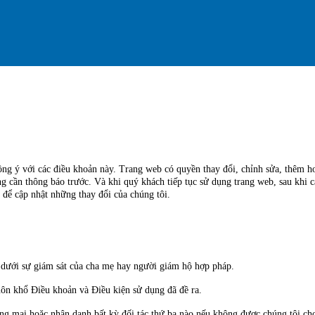
ồng ý với các điều khoản này. Trang web có quyền thay đổi, chỉnh sửa, thêm h
g cần thông báo trước. Và khi quý khách tiếp tục sử dụng trang web, sau khi c
để cập nhật những thay đổi của chúng tôi.
p dưới sự giám sát của cha mẹ hay người giám hộ hợp pháp.
uôn khổ Điều khoản và Điều kiện sử dụng đã đề ra.
g mại hoặc nhân danh bất kỳ đối tác thứ ba nào nếu không được chúng tôi cho