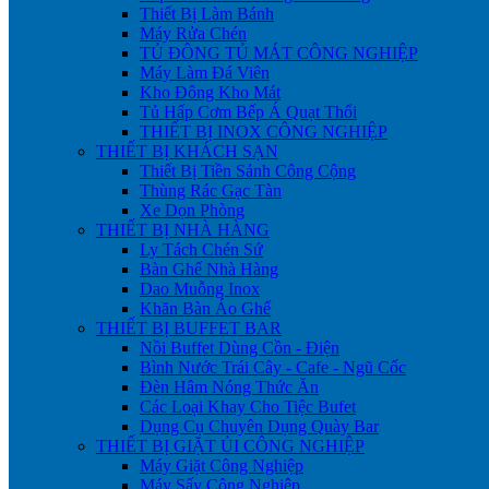
Thiết Bị Làm Bánh
Máy Rửa Chén
TỦ ĐÔNG TỦ MÁT CÔNG NGHIỆP
Máy Làm Đá Viên
Kho Đông Kho Mát
Tủ Hấp Cơm Bếp Á Quạt Thổi
THIẾT BỊ INOX CÔNG NGHIỆP
THIẾT BỊ KHÁCH SẠN
Thiết Bị Tiền Sảnh Công Cộng
Thùng Rác Gạc Tàn
Xe Dọn Phòng
THIẾT BỊ NHÀ HÀNG
Ly Tách Chén Sứ
Bàn Ghế Nhà Hàng
Dao Muỗng Inox
Khăn Bàn Áo Ghế
THIẾT BỊ BUFFET BAR
Nồi Buffet Dùng Cồn - Điện
Bình Nước Trái Cây - Cafe - Ngũ Cốc
Đèn Hâm Nóng Thức Ăn
Các Loại Khay Cho Tiệc Bufet
Dụng Cụ Chuyên Dụng Quày Bar
THIẾT BỊ GIẶT ỦI CÔNG NGHIỆP
Máy Giặt Công Nghiệp
Máy Sấy Công Nghiệp