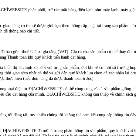
ỈWEBSITE phân phối, trừ các mặt hàng điện lạnh như máy lạnh, máy giặt, t
 giao hàng có thể sẽ được giới hạn theo thông cập nhật tại trang sản phẩm. T
để thông báo chi tiết.
 bao gồm thuế Giá trị gia tăng (VAT). Giá cả của sản phẩm có thể thay đổi t
trang Thanh toán khi quý khách tiến hành đặt hàng.
iá hiển thị là chính xác đối với từng sản phẩm, đôi khi sẽ có một số trường hợp 
g thời gian sớm nhất có thể và gửi đến quý khách lựa chọn để xác nhận lại đơ
ược thực hiện (nếu đơn hàng đã được thanh toán trước).
Thương mại điện tử ĐỊACHỈWEBSITE có thể cùng cung cấp 1 sản phẩm giống nha
 yêu cầu đặt hàng của mình. ĐỊACHỈWEBSITE không can thiệp về chính sách gi
 tôi đăng tải, tuy nhiên chúng tôi không thể cam kết cung cấp thông tin đầy đ
 ĐỊACHỈWEBSITE đã mô tả trong phần thông tin sản phẩm, quý khách vui lòng