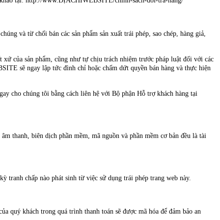
tham khảo tại: http://www.ĐỊACHỈWEBSITE/chinh-sach-doi-tra-hang/
ng và từ chối bán các sản phẩm sản xuất trái phép, sao chép, hàng giả,
ứ của sản phẩm, cũng như tự chịu trách nhiệm trước pháp luật đối với các
BSITE sẽ ngay lập tức đình chỉ hoặc chấm dứt quyền bán hàng và thực hiện
gay cho chúng tôi bằng cách liên hệ với Bộ phận Hỗ trợ khách hàng tại
ạc, âm thanh, biên dịch phần mềm, mã nguồn và phần mềm cơ bản đều là tài
kỳ tranh chấp nào phát sinh từ việc sử dụng trái phép trang web này.
n của quý khách trong quá trình thanh toán sẽ được mã hóa để đảm bảo an