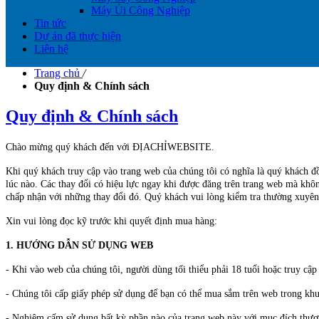
Máy Ủi Công Nghiệp
Tin tức
Dự án đã thực hiện
Liên hệ
Trang chủ
/
Quy định & Chính sách
Quy định & Chính sách
Chào mừng quý khách đến với ĐỊACHỈWEBSITE.
Khi quý khách truy cập vào trang web của chúng tôi có nghĩa là quý khách đ
lúc nào. Các thay đổi có hiệu lực ngay khi được đăng trên trang web mà khôn
chấp nhận với những thay đổi đó. Quý khách vui lòng kiểm tra thường xuyên 
Xin vui lòng đọc kỹ trước khi quyết định mua hàng:
1. HƯỚNG DẪN SỬ DỤNG WEB
- Khi vào web của chúng tôi, người dùng tối thiểu phải 18 tuổi hoặc truy cậ
- Chúng tôi cấp giấy phép sử dụng để bạn có thể mua sắm trên web trong kh
- Nghiêm cấm sử dụng bất kỳ phần nào của trang web này với mục đích thươn