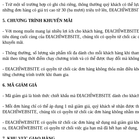
- Trừ một số trường hợp có ghi chú riêng, thông thường quý khách có thể lựa
những đơn hàng có giá trị cao từ 30 (ba mươi) triệu trở lên, ĐỊACHỈWEBSIT
5. CHƯƠNG TRÌNH KHUYẾN MÃI
- Với mong muốn mang lại nhiều lợi ích cho khách hàng, ĐỊACHỈWEBSITE cù
tiêu dùng cuối cùng của ĐỊACHỈWEBSITE, chúng tôi có quyền từ chối các đơ
khuyến mãi.
- Thông thường, số lượng sản phẩm tối đa dành cho mỗi khách hàng khi tham
mãi theo từng thời điểm chạy chương trình và có thể được thay đổi mà không
- ĐỊACHỈWEBSITE có quyền từ chối các đơn hàng không thỏa mãn điều khoản 
từng chương trình trước khi tham gia.
6. MÃ GIẢM GIÁ
- Mã giảm giá là hình thức chiết khấu mà ĐỊACHỈWEBSITE dành cho khách hà
- Mỗi đơn hàng chỉ có thể áp dụng 1 mã giảm giá, quý khách sẽ nhận được th
ĐỊACHỈWEBSITE, chúng tôi có quyền từ chối các đơn hàng không nhằm mục đ
- ĐỊACHỈWEBSITE có quyền từ chối các đơn hàng sử dụng mã giảm giá không
ra, ĐỊACHỈWEBSITE có quyền từ chối việc gia hạn mã đã hết hạn sử dụng, m
7. KHU VỰC GIAO HÀNG