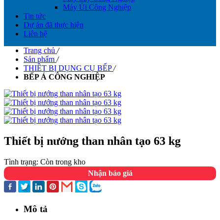
Máy Ủi Công Nghiệp
Tin tức
Dự án đã thực hiện
Liên hệ
Trang chủ
/
Sản phẩm
/
THIÊT BỊ DỤNG CỤ BẾP
/
BẾP Á CÔNG NGHIỆP
Thiết bị nướng than nhân tạo 63 kg
Tình trạng:
Còn trong kho
Nhận báo giá
Mô tả