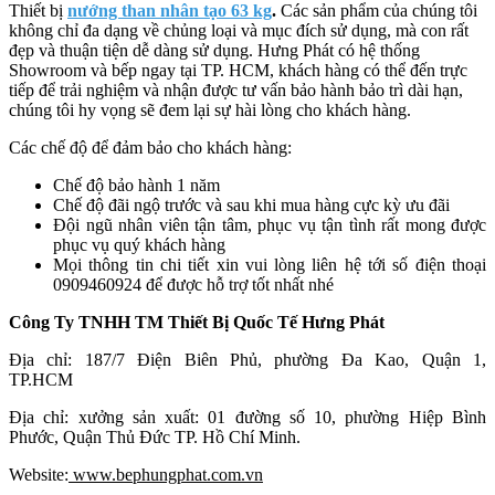
Thiết bị
nướng than nhân tạo 63 kg
.
Các sản phẩm của chúng tôi
không chỉ đa dạng về chủng loại và mục đích sử dụng, mà con rất
đẹp và thuận tiện dễ dàng sử dụng. Hưng Phát có hệ thống
Showroom và bếp ngay tại TP. HCM, khách hàng có thể đến trực
tiếp để trải nghiệm và nhận được tư vấn bảo hành bảo trì dài hạn,
chúng tôi hy vọng sẽ đem lại sự hài lòng cho khách hàng.
Các chế độ để đảm bảo cho khách hàng:
Chế độ bảo hành 1 năm
Chế độ đãi ngộ trước và sau khi mua hàng cực kỳ ưu đãi
Đội ngũ nhân viên tận tâm, phục vụ tận
tình rất mong được
phục vụ quý khách hàng
Mọi thông tin chi tiết xin vui lòng liên hệ tới số điện thoại
0909460924 để được hỗ trợ tốt nhất nhé
Công Ty TNHH TM Thiết Bị Quốc Tế Hưng Phát
Địa chỉ: 187/7 Điện Biên Phủ, phường Đa Kao, Quận 1,
TP.HCM
Địa chỉ: xưởng sản xuất: 01 đường số 10, phường Hiệp Bình
Phước, Quận Thủ Đức TP. Hồ Chí Minh.
Website:
www.bephungphat.com.vn