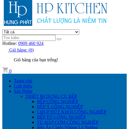
Hotline:
0909 460 924
Giỏ hàng:
(
0
)
Giỏ hàng của bạn trống!
0
Trang chủ
Giới thiệu
Sản Phẩm
THIÊT BỊ DỤNG CỤ BẾP
BẾP CÔNG NGHIỆP
BẾP Á CÔNG NGHIỆP
CHỤP HÚT KHÓI CÔNG NGHIỆP
BẾP TỪ CÔNG NGHIỆP
TỦ HẤP CƠM CÔNG NGHIỆP
Bếp Âu Chiên Nhúng Lò Nướng