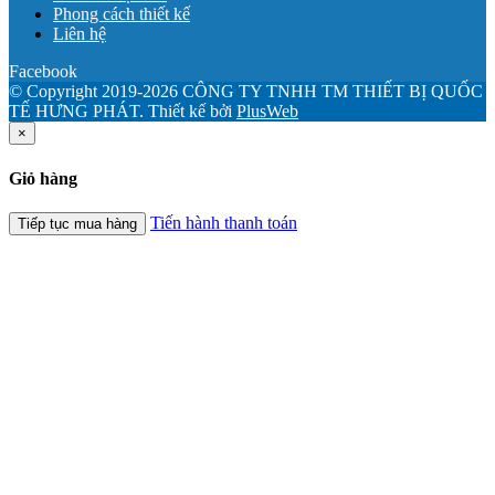
Phong cách thiết kế
Liên hệ
Facebook
© Copyright 2019-2026 CÔNG TY TNHH TM THIẾT BỊ QUỐC
TẾ HƯNG PHÁT.
Thiết kế bởi
PlusWeb
×
Giỏ hàng
Tiến hành thanh toán
Tiếp tục mua hàng