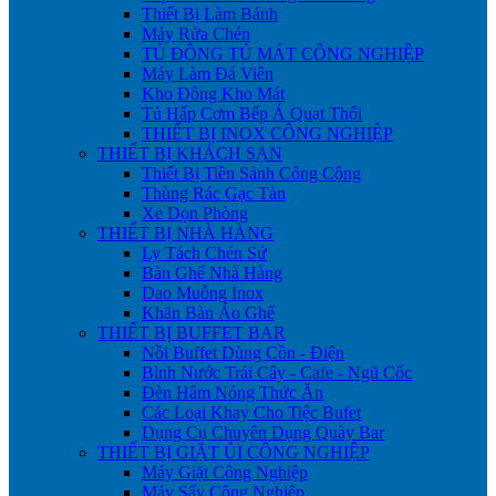
Thiết Bị Làm Bánh
Máy Rửa Chén
TỦ ĐÔNG TỦ MÁT CÔNG NGHIỆP
Máy Làm Đá Viên
Kho Đông Kho Mát
Tủ Hấp Cơm Bếp Á Quạt Thổi
THIẾT BỊ INOX CÔNG NGHIỆP
THIẾT BỊ KHÁCH SẠN
Thiết Bị Tiền Sảnh Công Cộng
Thùng Rác Gạc Tàn
Xe Dọn Phòng
THIẾT BỊ NHÀ HÀNG
Ly Tách Chén Sứ
Bàn Ghế Nhà Hàng
Dao Muỗng Inox
Khăn Bàn Áo Ghế
THIẾT BỊ BUFFET BAR
Nồi Buffet Dùng Cồn - Điện
Bình Nước Trái Cây - Cafe - Ngũ Cốc
Đèn Hâm Nóng Thức Ăn
Các Loại Khay Cho Tiệc Bufet
Dụng Cụ Chuyên Dụng Quày Bar
THIẾT BỊ GIẶT ỦI CÔNG NGHIỆP
Máy Giặt Công Nghiệp
Máy Sấy Công Nghiệp