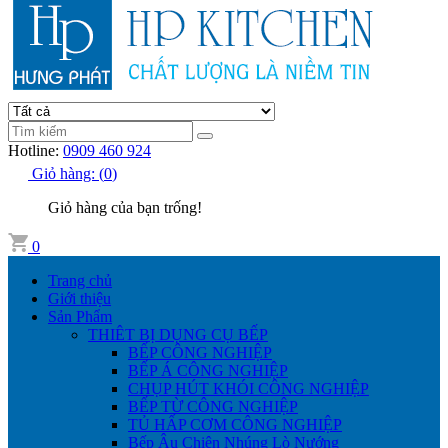
Hotline:
0909 460 924
Giỏ hàng:
(
0
)
Giỏ hàng của bạn trống!
0
Trang chủ
Giới thiệu
Sản Phẩm
THIÊT BỊ DỤNG CỤ BẾP
BẾP CÔNG NGHIỆP
BẾP Á CÔNG NGHIỆP
CHỤP HÚT KHÓI CÔNG NGHIỆP
BẾP TỪ CÔNG NGHIỆP
TỦ HẤP CƠM CÔNG NGHIỆP
Bếp Âu Chiên Nhúng Lò Nướng