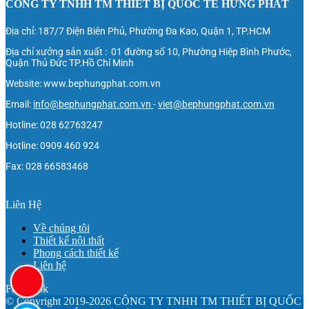
CÔNG TY TNHH TM THIẾT BỊ QUỐC TẾ HƯNG PHÁT
Địa chỉ: 187/7 Điện Biên Phủ, Phường Đa Kao, Quận 1, TP.HCM
Địa chỉ xưởng sản xuất : 01 đường số 10, Phường Hiệp Bình Phước,
Quận Thủ Đức TP.Hồ Chí Minh
Website: www.bephungphat.com.vn
Email:
info@bephungphat.com.vn
-
viet@bephungphat.com.vn
Hotline: 028 62763247
Hotline: 0909 460 924
Fax: 028 66583468
Liên Hệ
Về chúng tôi
Thiết kế nội thất
Phong cách thiết kế
Liên hệ
Facebook
© Copyright 2019-2026 CÔNG TY TNHH TM THIẾT BỊ QUỐC