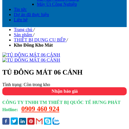
Máy Ủi Công Nghiệp
Tin tức
Dự án đã thực hiện
Liên hệ
Trang chủ
/
Sản phẩm
/
THIÊT BỊ DỤNG CỤ BẾP
/
Kho Đông Kho Mát
TỦ ĐÔNG MÁT 06 CÁNH
Tình trạng:
Còn trong kho
Nhận báo giá
CÔNG TY TNHH TM THIẾT BỊ QUỐC TẾ HƯNG PHÁT
0909 460 924
Hotline: