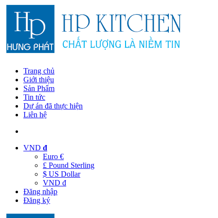
Trang chủ
Giới thiệu
Sản Phẩm
Tin tức
Dự án đã thực hiện
Liên hệ
VND
đ
Euro €
£ Pound Sterling
$ US Dollar
VND đ
Đăng nhập
Đăng ký